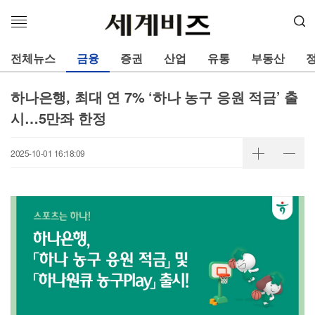
메
뉴
열
전체뉴스
금융
증권
산업
유통
부동산
기
하나은행, 최대 연 7% ‘하나 농구 응원 적금’ 출
시…5만좌 한정
2025-10-01 16:18:09