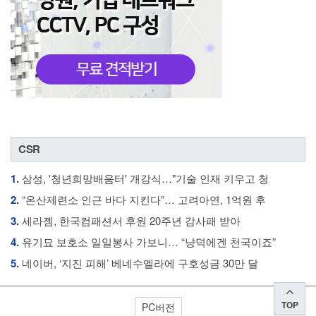
CSR
1.
삼성, '청년희망배움터' 개강식…"기술 인재 키우고 청
2.
“온산제련소 인근 바다 지킨다”… 고려아연, 1억원 후
3.
세라젬, 한국컴패션서 후원 20주년 감사패 받아
4.
유기묘 보호소 일일봉사 가보니… “냥덕에겐 천국이죠”
5.
네이버, ‘지진 피해’ 베네수엘라에 구호성금 30만 달
TOP
PC버전