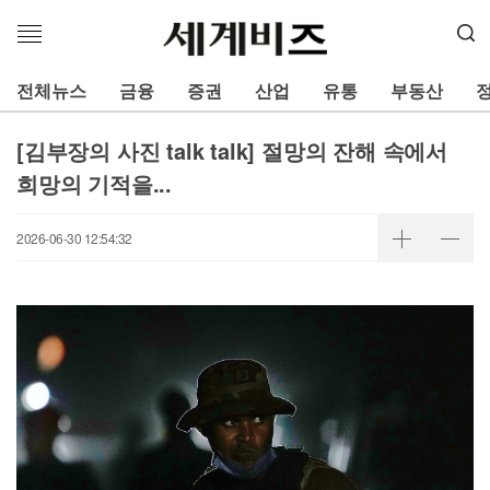
메
뉴
열
전체뉴스
금융
증권
산업
유통
부동산
기
[김부장의 사진 talk talk] 절망의 잔해 속에서
희망의 기적을...
2026-06-30 12:54:32