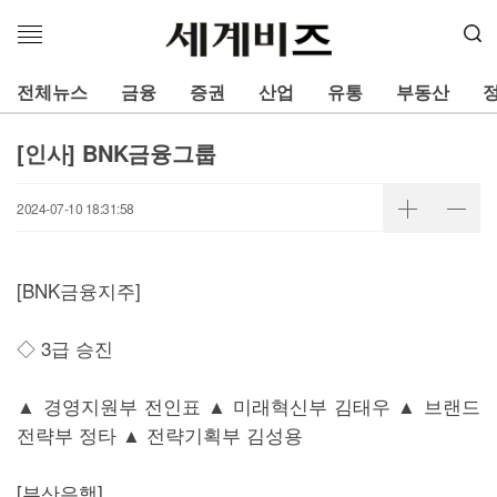
메
뉴
열
전체뉴스
금융
증권
산업
유통
부동산
기
[인사] BNK금융그룹
2024-07-10 18:31:58
[BNK금융지주]
◇ 3급 승진
▲ 경영지원부 전인표 ▲ 미래혁신부 김태우 ▲ 브랜드
전략부 정타 ▲ 전략기획부 김성용
[부산은행]