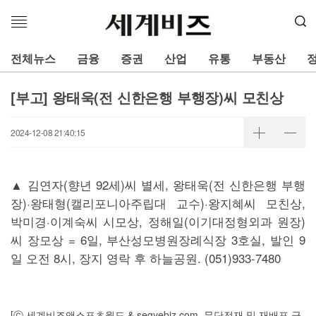
메
뉴
열
전체뉴스
금융
증권
산업
유통
부동산
기
[부고] 왕태욱(전 신한은행 부행장)씨 모친상
2024-12-08 21:40:15
▲ 김연자(향년 92세)씨 별세, 왕태욱(전 신한은행 부행
장)·왕태형(캘리포니아주립대 교수)·왕지혜씨 모친상,
박미경·이계숙씨 시모상, 정해일(이기대정형외과 원장)
씨 장모상 = 6일, 부산성모병원장례식장 3호실, 발인 9
일 오전 8시, 장지 영락 후 하늘공원. (051)933-7480
[ⓒ 세계비즈앤스포츠월드 & segyebiz.com, 무단전재 및 재배포 금