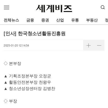
메
뉴
열
전체뉴스
금융
증권
산업
유통
부동산
기
[인사] 한국청소년활동진흥원
2025-01-20 12:14:54
◇ 본부장
▲ 기획조정본부장 오정균
▲ 활동안전본부장 천왕우
▲ 청소년성장센터장 김병찬
◇ 부장