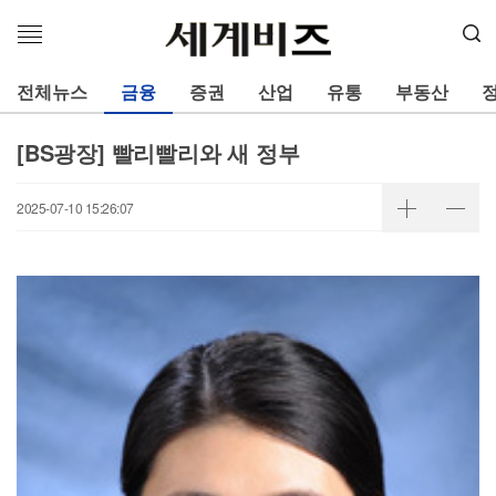
메
뉴
열
전체뉴스
금융
증권
산업
유통
부동산
기
[BS광장] 빨리빨리와 새 정부
2025-07-10 15:26:07