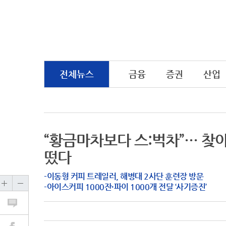
전체뉴스
금융
증권
산업
“황금마차보다 스:벅차”… 찾
떴다
-이동형 커피 트레일러, 해병대 2사단 훈련장 방문
-아이스커피 1000잔·파이 1000개 전달 ‘사기증진’