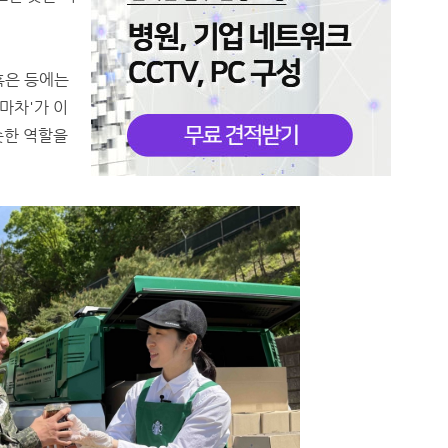
혹은 등에는
마차'가 이
슷한 역할을