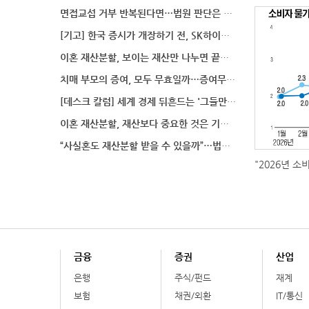
면접교섭 거부 반복된다면…법원 판단은 달라질까
[기고] 한국 증시가 개장하기 전, SK하이닉스 가격은
이혼 재산분할, 보이는 재산만 나누면 끝일까…숨겨진 자
치매 부모의 증여, 모두 무효일까…증여무효 분쟁에서 법
[데스크 칼럼] 세계 경제 뒤흔드는 '그들만의 언어'
이혼 재산분할, 재산보다 중요한 것은 기여도 입증
“사실혼도 재산분할 받을 수 있을까”…법원이 살펴보는
"2026년 소
금융
증권
산업
은행
주식/펀드
재계
보험
채권/외환
IT/통신