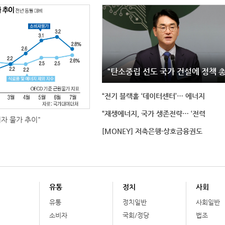
“탄소중립 선도 국가 건설에 정책 
“전기 블랙홀 ‘데이터센터’… 에너지
“재생에너지, 국가 생존전략… ‘전력
비자 물가 추이"
[MONEY] 저축은행·상호금융권도
유통
정치
사회
유통
정치일반
사회일반
소비자
국회/정당
법조