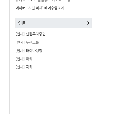
네이버, ‘지진 피해’ 베네수엘라에
인물
[인사] 신한투자증권
[인사] 두산그룹
[인사] 라이나생명
[인사] 국회
[인사] 국회