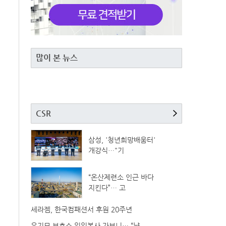
많이 본 뉴스
CSR
삼성, '청년희망배움터'
개강식…"기
“온산제련소 인근 바다
지킨다”… 고
세라젬, 한국컴패션서 후원 20주년
유기묘 보호소 일일봉사 가보니… “냥