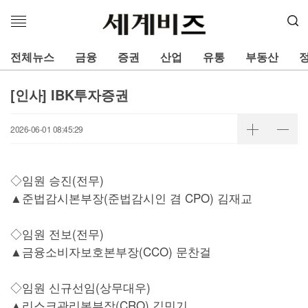
메
뉴
열
전체뉴스
금융
증권
산업
유통
부동산
기
[인사] IBK투자증권
2026-06-01 08:45:29
◇임원 승진(전무)
▲준법감시본부장(준법감시인 겸 CPO) 김재교
◇임원 전보(전무)
▲금융소비자보호본부장(CCO) 문찬걸
◇임원 신규선임(상무대우)
▲리스크관리본부장(CRO) 김민기