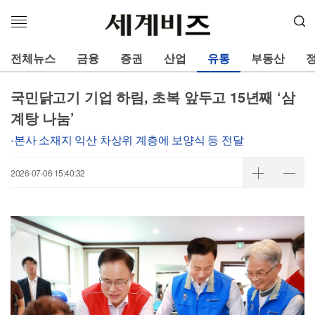
메
뉴
열
전체뉴스
금융
증권
산업
유통
부동산
기
국민닭고기 기업 하림, 초복 앞두고 15년째 ‘삼
계탕 나눔’
-본사 소재지 익산 차상위 계층에 보양식 등 전달
2026-07-06 15:40:32