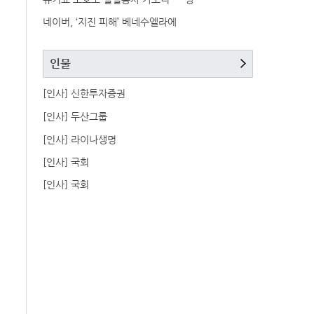
네이버, ‘지진 피해’ 베네수엘라에
인물
[인사] 신한투자증권
[인사] 두산그룹
[인사] 라이나생명
[인사] 국회
[인사] 국회