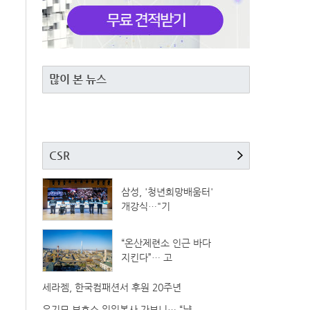
많이 본 뉴스
CSR
삼성, '청년희망배움터'
개강식…"기
“온산제련소 인근 바다
지킨다”… 고
세라젬, 한국컴패션서 후원 20주년
유기묘 보호소 일일봉사 가보니… “냥