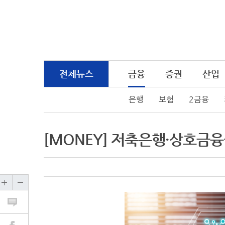
전체뉴스
금융
증권
산업
은행
보험
2금융
[MONEY] 저축은행·상호금융