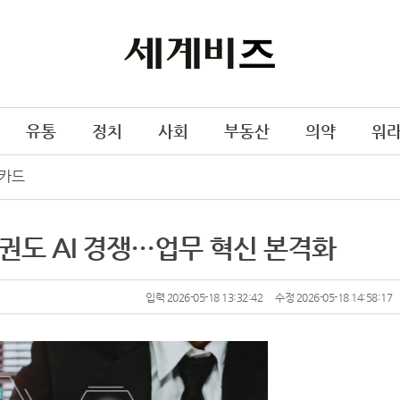
유통
정치
사회
부동산
의약
워
카드
권도 AI 경쟁…업무 혁신 본격화
입력 2026-05-18 13:32:42
수정 2026-05-18 14:58:17