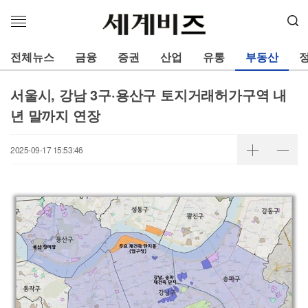
메
뉴
열
전체뉴스
금융
증권
산업
유통
부동산
기
서울시, 강남 3구·용산구 토지거래허가구역 내
년 말까지 연장
2025-09-17 15:53:46