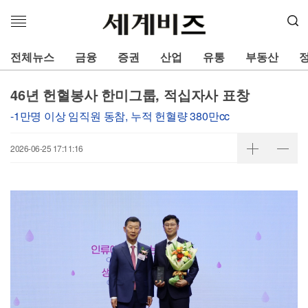
메
뉴
열
전체뉴스
금융
증권
산업
유통
부동산
기
46년 헌혈봉사 한미그룹, 적십자사 표창
-1만명 이상 임직원 동참, 누적 헌혈량 380만cc
2026-06-25 17:11:16