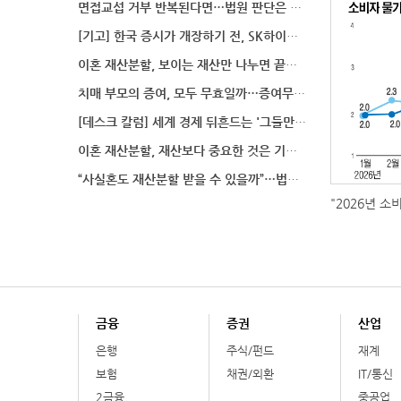
면접교섭 거부 반복된다면…법원 판단은 달라질까
[기고] 한국 증시가 개장하기 전, SK하이닉스 가격은
이혼 재산분할, 보이는 재산만 나누면 끝일까…숨겨진 자
치매 부모의 증여, 모두 무효일까…증여무효 분쟁에서 법
[데스크 칼럼] 세계 경제 뒤흔드는 '그들만의 언어'
이혼 재산분할, 재산보다 중요한 것은 기여도 입증
“사실혼도 재산분할 받을 수 있을까”…법원이 살펴보는
"2026년 소
금융
증권
산업
은행
주식/펀드
재계
보험
채권/외환
IT/통신
2금융
중공업