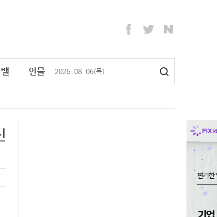
라밸
인물
2026
.
08
.
06
(목)
신