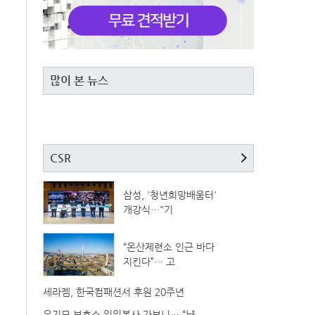
많이 본 뉴스
CSR
삼성, '청년희망배움터'
개강식…"기
“온산제련소 인근 바다
지킨다”… 고
세라젬, 한국컴패션서 후원 20주년
유기묘 보호소 일일봉사 가보니… “냥