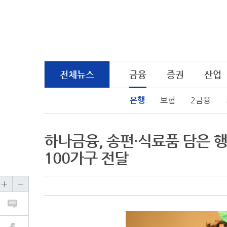
전체뉴스
금융
증권
산업
은행
보험
2금융
하나금융, 송편·식료품 담은 
100가구 전달