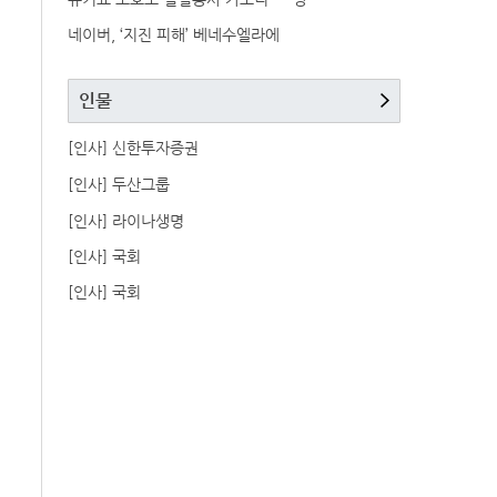
네이버, ‘지진 피해’ 베네수엘라에
인물
[인사] 신한투자증권
[인사] 두산그룹
[인사] 라이나생명
[인사] 국회
[인사] 국회