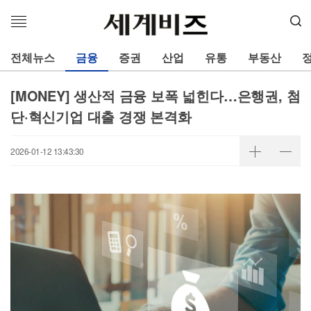
메
뉴
열
전체뉴스
금융
증권
산업
유통
부동산
기
[MONEY] 생산적 금융 보폭 넓힌다…은행권, 첨
단·혁신기업 대출 경쟁 본격화
2026-01-12 13:43:30