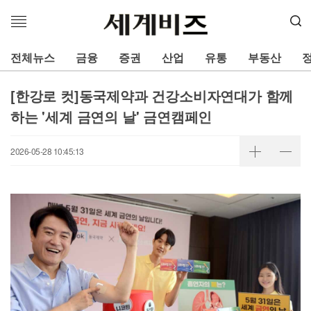
메
뉴
열
전체뉴스
금융
증권
산업
유통
부동산
기
[한강로 컷]동국제약과 건강소비자연대가 함께
하는 '세계 금연의 날' 금연캠페인
2026-05-28 10:45:13