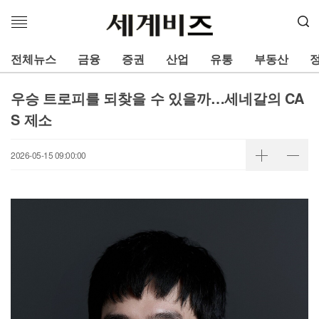
메
뉴
열
전체뉴스
금융
증권
산업
유통
부동산
기
우승 트로피를 되찾을 수 있을까…세네갈의 CA
S 제소
2026-05-15 09:00:00