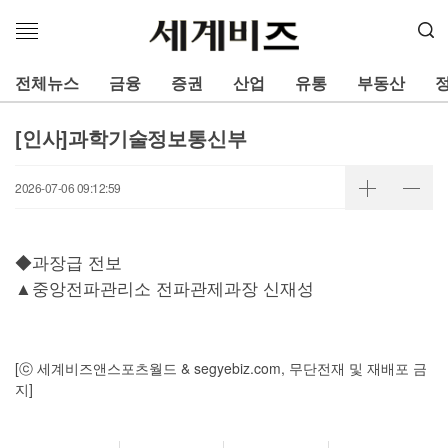
메
뉴
열
전체뉴스
금융
증권
산업
유통
부동산
기
[인사]과학기술정보통신부
2026-07-06 09:12:59
◆과장급 전보
▲중앙전파관리소 전파관제과장 신재성
[ⓒ 세계비즈앤스포츠월드 & segyebiz.com, 무단전재 및 재배포 금
지]