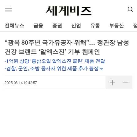
메
뉴
열
전체뉴스
금융
증권
산업
유통
부동산
기
“광복 80주년 국가유공자 위해”… 정관장 남성
건강 브랜드 ‘알엑스진’ 기부 캠페인
-1억원 상당 ‘홍삼오일 알엑스진 클린’ 제품 전달
-경찰, 군인, 소방 종사자 위한 제품 추가 증정도
2025-08-14 10:42:57