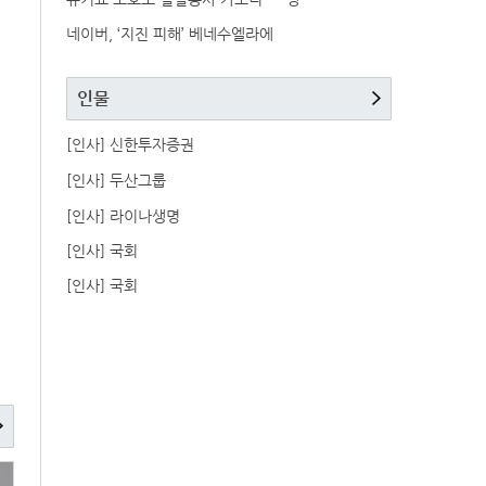
네이버, ‘지진 피해’ 베네수엘라에
인물
[인사] 신한투자증권
[인사] 두산그룹
[인사] 라이나생명
[인사] 국회
[인사] 국회