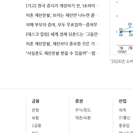
[기고] 한국 증시가 개장하기 전, SK하이닉스 가격은
이혼 재산분할, 보이는 재산만 나누면 끝일까…숨겨진 자
치매 부모의 증여, 모두 무효일까…증여무효 분쟁에서 법
[데스크 칼럼] 세계 경제 뒤흔드는 '그들만의 언어'
이혼 재산분할, 재산보다 중요한 것은 기여도 입증
“사실혼도 재산분할 받을 수 있을까”…법원이 살펴보는
"2026년 소
금융
증권
산업
은행
주식/펀드
재계
보험
채권/외환
IT/통신
2금융
중공업