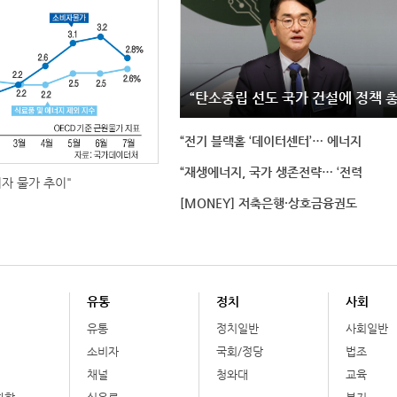
“탄소중립 선도 국가 건설에 정책 
“전기 블랙홀 ‘데이터센터’… 에너지
“재생에너지, 국가 생존전략… ‘전력
비자 물가 추이"
[MONEY] 저축은행·상호금융권도
유통
정치
사회
유통
정치일반
사회일반
소비자
국회/정당
법조
채널
청와대
교육