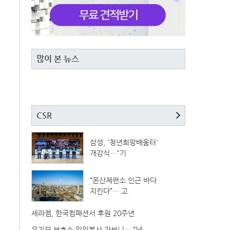
많이 본 뉴스
CSR
삼성, '청년희망배움터'
개강식…"기
“온산제련소 인근 바다
지킨다”… 고
세라젬, 한국컴패션서 후원 20주년
유기묘 보호소 일일봉사 가보니… “냥