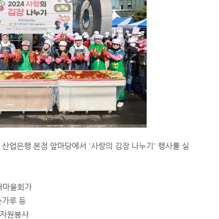
산업은행 본점 앞마당에서 '사랑의 김장 나누기' 행사를 실
시새마을회가
춧가루 등
 자원봉사