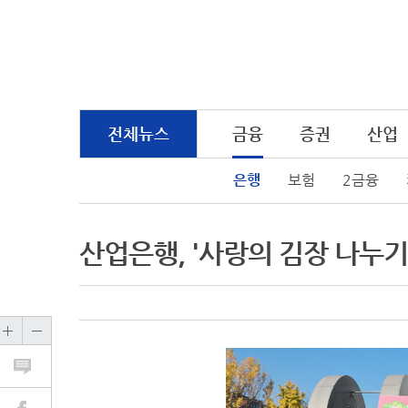
전체뉴스
금융
증권
산업
은행
보험
2금융
산업은행, '사랑의 김장 나누