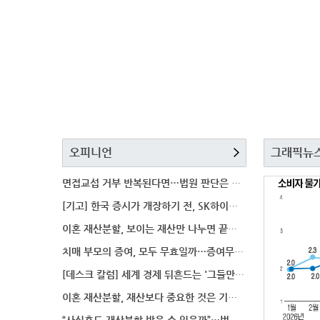
오피니언
그래픽뉴
면접교섭 거부 반복된다면…법원 판단은 달라질까
[기고] 한국 증시가 개장하기 전, SK하이닉스 가격은
이혼 재산분할, 보이는 재산만 나누면 끝일까…숨겨진 자
치매 부모의 증여, 모두 무효일까…증여무효 분쟁에서 법
[데스크 칼럼] 세계 경제 뒤흔드는 '그들만의 언어'
이혼 재산분할, 재산보다 중요한 것은 기여도 입증
“사실혼도 재산분할 받을 수 있을까”…법원이 살펴보는