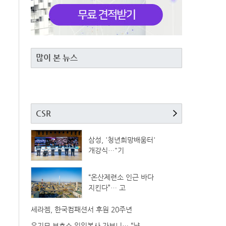
많이 본 뉴스
CSR
삼성, '청년희망배움터'
개강식…"기
“온산제련소 인근 바다
지킨다”… 고
세라젬, 한국컴패션서 후원 20주년
유기묘 보호소 일일봉사 가보니… “냥