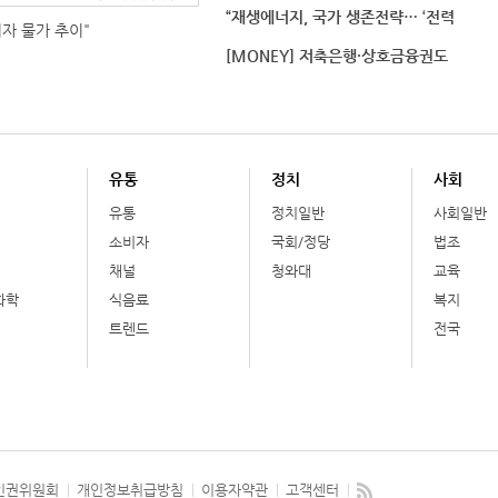
“재생에너지, 국가 생존전략… ‘전력
비자 물가 추이"
[MONEY] 저축은행·상호금융권도
유통
정치
사회
유통
정치일반
사회일반
소비자
국회/정당
법조
채널
청와대
교육
화학
식음료
복지
트렌드
전국
인권위원회
개인정보취급방침
이용자약관
고객센터