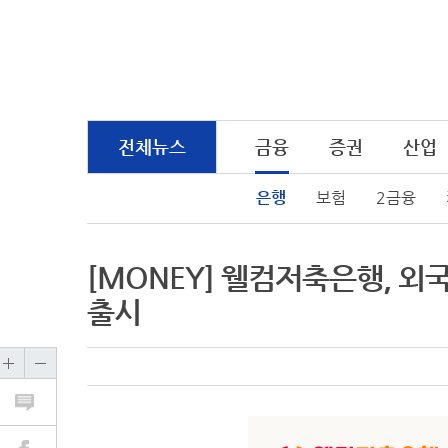
전체뉴스
금융
증권
산업
은행
보험
2금융
[MONEY] 웰컴저축은행, 외
출시