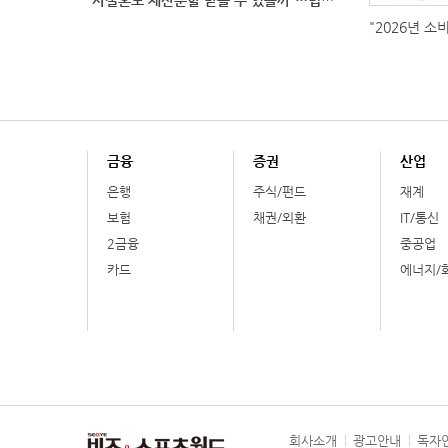
"2026년 소
금융
증권
산업
은행
주식/펀드
재계
보험
채권/외환
IT/통신
2금융
중공업
카드
에너지/
회사소개
광고안내
독자