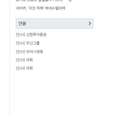
네이버, ‘지진 피해’ 베네수엘라에
인물
[인사] 신한투자증권
[인사] 두산그룹
[인사] 라이나생명
[인사] 국회
[인사] 국회