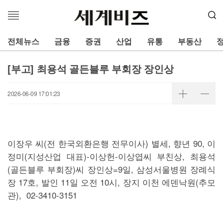
메
뉴
열
전체뉴스
금융
증권
산업
유통
부동산
기
[부고] 최용석 골든블루 부회장 장인상
2026-06-09 17:01:23
이장우 씨(전 한국외환은행 전무이사) 별세, 향년 90, 이
정미(지성산업 대표)-이상헌-이상엽씨 부친상, 최용석
(골든블루 부회장)씨 장인상=9일, 삼성서울병원 장례식
장 17호, 발인 11일 오전 10시, 장지 이천 에덴낙원(추모
관), 02-3410-3151