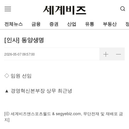
메
뉴
열
전체뉴스
금융
증권
산업
유통
부동산
기
[인사] 동양생명
2026-05-07 09:57:00
◇ 임원 선임
▲ 경영혁신본부장 상무 최근녕
[ⓒ 세계비즈앤스포츠월드 & segyebiz.com, 무단전재 및 재배포 금
지]