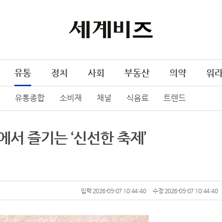
유통
정치
사회
부동산
의약
워
유통종합
소비재
채널
식음료
트렌드
에서 즐기는 ‘신선한 축제’
입력 2026-05-07 10:44:40
수정 2026-05-07 10:44:40