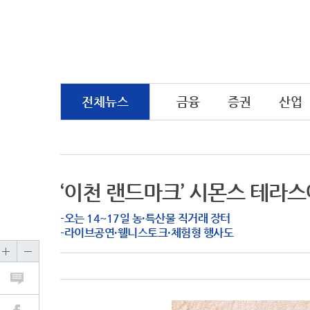
전체뉴스
금융
증권
산업
‘이천 랜드마크’ 시몬스 테라스
-오는 14~17일 농·특산물 직거래 장터
-라이브공연·웰니스토크·체험형 행사도