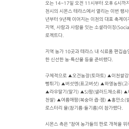
오는 14~17일 오전 11시부터 오후 6시까
천시의 시몬스 테라스에서 열리는 이번 행사는
년부터 9년째 이어지는 이천의 대표 축제이
지역, 사람과 사람을 잇는 소셜라이징(Sociali
로젝트다.
지역 농가 10곳과 테라스 내 식료품 편집
한 신선한 농·특산물 등을 준비했다.
구체적으로 ▲오건농장(토마토) ▲이천쌀강
뻥튀기) ▲버섯엔(표고버섯) ▲하영농원(고
▲라우딸기(딸기) ▲SJ팜(샐러드채소류) 
천쌀) ▲여름애팜(복숭아 즙·잼) ▲흥만소(쌀
로스터리 믈(참기름·들기름)이 참가했다.
시몬스 측은 “참여 농가들의 판로 개척을 위