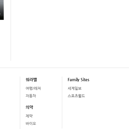
총
워라밸
Family Sites
여행/레저
세계일보
자동차
스포츠월드
의약
제약
바이오