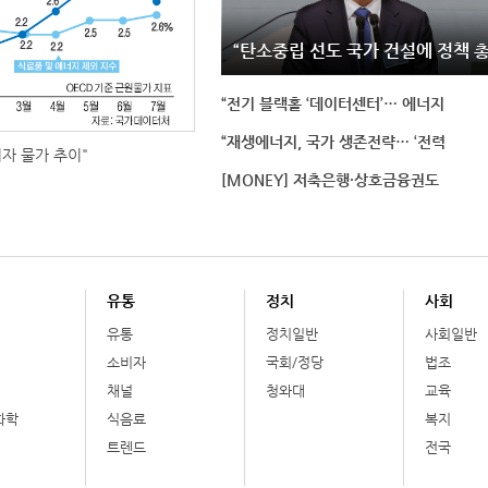
“탄소중립 선도 국가 건설에 정책 
“전기 블랙홀 ‘데이터센터’… 에너지
“재생에너지, 국가 생존전략… ‘전력
비자 물가 추이"
[MONEY] 저축은행·상호금융권도
유통
정치
사회
유통
정치일반
사회일반
소비자
국회/정당
법조
채널
청와대
교육
화학
식음료
복지
트렌드
전국