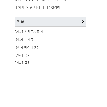
네이버, ‘지진 피해’ 베네수엘라에
인물
[인사] 신한투자증권
[인사] 두산그룹
[인사] 라이나생명
[인사] 국회
[인사] 국회