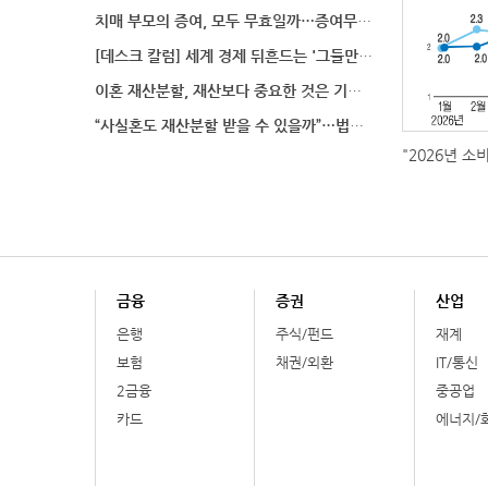
치매 부모의 증여, 모두 무효일까…증여무효 분쟁에서 법
[데스크 칼럼] 세계 경제 뒤흔드는 '그들만의 언어'
이혼 재산분할, 재산보다 중요한 것은 기여도 입증
“사실혼도 재산분할 받을 수 있을까”…법원이 살펴보는
"2026년 소
금융
증권
산업
은행
주식/펀드
재계
보험
채권/외환
IT/통신
2금융
중공업
카드
에너지/