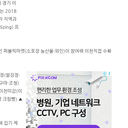
지 경기 이
 2018
자 지역과
zing) 프
숍인 퍼블릭마켓(소포장 농산물·와인)이 참여해 이천직접 수확
정(쌀강정·
구마·조청)
▲이천미감(이
 크림빵) ▲
해 집기 제