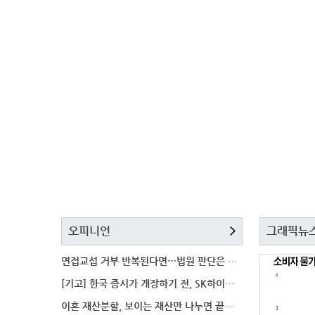
오피니언
그래픽뉴
면접교섭 거부 반복된다면…법원 판단은 달라질까
[기고] 한국 증시가 개장하기 전, SK하이닉스 가격은
이혼 재산분할, 보이는 재산만 나누면 끝일까…숨겨진 자