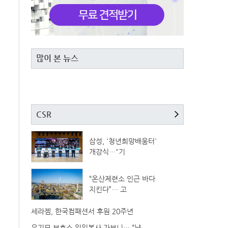
많이 본 뉴스
CSR
삼성, '청년희망배움터'
개강식…"기
“온산제련소 인근 바다
지킨다”… 고
세라젬, 한국컴패션서 후원 20주년
유기묘 보호소 일일봉사 가보니… “냥