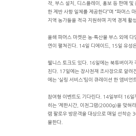
작, 부스 설치, 디스플레이, 홍보 등 판매 및
한 제반 사항 일체를 제공한다”며 “파머스 
지역 농가들을 적극 지원하며 지역 경제 활성
올해 파머스 마켓은 농·특산물 부스 외에 다
연이 펼쳐진다. 14일 디에이드, 15일 유성은
웰니스 토크도 있다. 16일에는 북튜버이자 
친다. 17일에는 장사천재 조사장으로 알려진
에는 ‘실링 서비스’팀이 큐레이션 한 앰비언
참여형 이벤트도 기다린다. 14일부터 16일
히는 ‘제한시간, 이천그램(2000g)을 맞혀
램 팔로우 방문객을 대상으로 매일 선착순 
물한다.