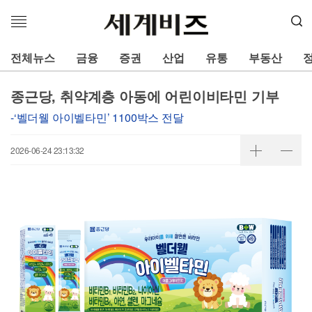
메
뉴
열
전체뉴스
금융
증권
산업
유통
부동산
기
종근당, 취약계층 아동에 어린이비타민 기부
-‘벨더웰 아이벨타민’ 1100박스 전달
2026-06-24 23:13:32