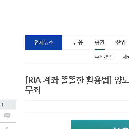
전체뉴스
금융
증권
산업
주식/펀드
채
[RIA 계좌 똘똘한 활용법] 
무죄