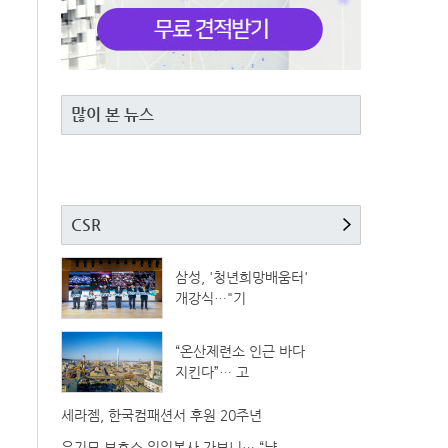
많이 본 뉴스
CSR
삼성, '청년희망배움터'
개강식…"기
“온산제련소 인근 바다
지킨다”… 고
세라젬, 한국컴패션서 후원 20주년
유기묘 보호소 일일봉사 가보니… “냥