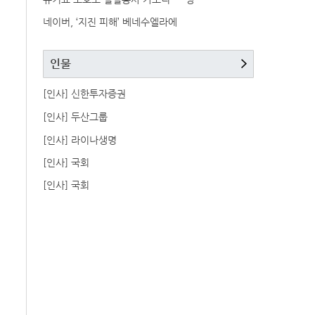
네이버, ‘지진 피해’ 베네수엘라에
인물
[인사] 신한투자증권
[인사] 두산그룹
[인사] 라이나생명
[인사] 국회
[인사] 국회