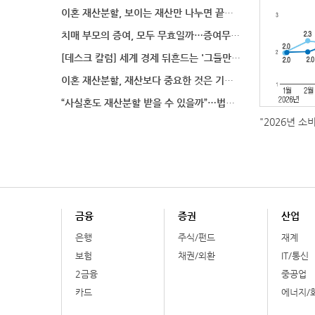
이혼 재산분할, 보이는 재산만 나누면 끝일까…숨겨진 자
치매 부모의 증여, 모두 무효일까…증여무효 분쟁에서 법
[데스크 칼럼] 세계 경제 뒤흔드는 '그들만의 언어'
이혼 재산분할, 재산보다 중요한 것은 기여도 입증
“사실혼도 재산분할 받을 수 있을까”…법원이 살펴보는
"2026년 소
금융
증권
산업
은행
주식/펀드
재계
보험
채권/외환
IT/통신
2금융
중공업
카드
에너지/