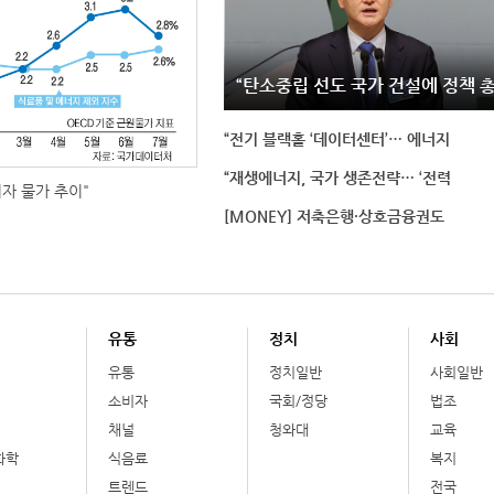
“탄소중립 선도 국가 건설에 정책 
“전기 블랙홀 ‘데이터센터’… 에너지
“재생에너지, 국가 생존전략… ‘전력
비자 물가 추이"
[MONEY] 저축은행·상호금융권도
유통
정치
사회
유통
정치일반
사회일반
소비자
국회/정당
법조
채널
청와대
교육
화학
식음료
복지
트렌드
전국