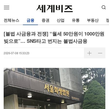
메
뉴
열
전체뉴스
금융
증권
산업
유통
부동산
기
[불법 사금융과 전쟁] “월세 50만원이 1000만원
빚으로”… SNS타고 번지는 불법사금융
2026-07-08 15:33:23