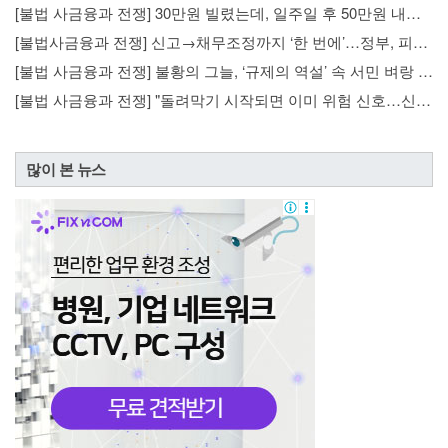
[불법 사금융과 전쟁] 30만원 빌렸는데, 일주일 후 50만원 내놔…연 3476% 이자폭탄
[불법사금융과 전쟁] 신고→채무조정까지 ‘한 번에’…정부, 피해자 보호 총력
[불법 사금융과 전쟁] 불황의 그늘, ‘규제의 역설’ 속 서민 벼랑 끝으로
[불법 사금융과 전쟁] "돌려막기 시작되면 이미 위험 신호…신고 당일 차단 시스템 필요"
많이 본 뉴스