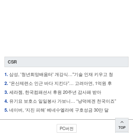
CSR
1.
삼성, '청년희망배움터' 개강식…"기술 인재 키우고 청
2.
“온산제련소 인근 바다 지킨다”… 고려아연, 1억원 후
3.
세라젬, 한국컴패션서 후원 20주년 감사패 받아
4.
유기묘 보호소 일일봉사 가보니… “냥덕에겐 천국이죠”
5.
네이버, ‘지진 피해’ 베네수엘라에 구호성금 30만 달
TOP
PC버전