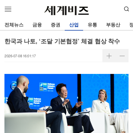
메
뉴
열
전체뉴스
금융
증권
산업
유통
부동산
기
한국과 나토, ‘조달 기본협정’ 체결 협상 착수
2026-07-08 16:01:17