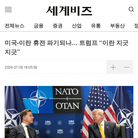
메
뉴
열
전체뉴스
금융
증권
산업
유통
부동산
기
미국-이란 휴전 파기되나… 트럼프 “이란 지긋
지긋”
2026-07-08 18:05:58