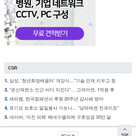
CSR
1.
삼성, '청년희망배움터' 개강식…"기술 인재 키우고 청
2.
“온산제련소 인근 바다 지킨다”… 고려아연, 1억원 후
3.
세라젬, 한국컴패션서 후원 20주년 감사패 받아
4.
유기묘 보호소 일일봉사 가보니… “냥덕에겐 천국이죠”
5.
네이버, ‘지진 피해’ 베네수엘라에 구호성금 30만 달
TOP
PC버전