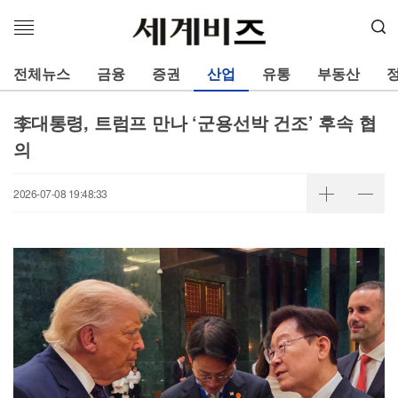
메
뉴
열
전체뉴스
금융
증권
산업
유통
부동산
기
李대통령, 트럼프 만나 ‘군용선박 건조’ 후속 협
의
2026-07-08 19:48:33