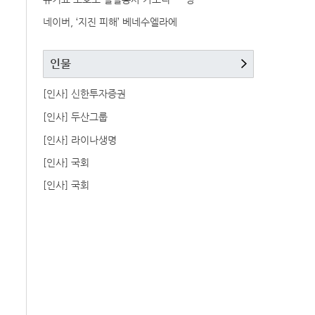
네이버, ‘지진 피해’ 베네수엘라에
인물
[인사] 신한투자증권
[인사] 두산그룹
[인사] 라이나생명
[인사] 국회
[인사] 국회