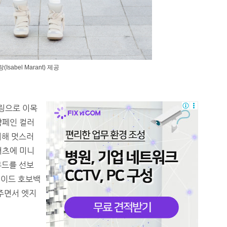
abel Marant) 제공
링으로 이목
샴페인 컬러
치해 멋스러
셔츠에 미니
무드를 선보
웨이드 호보백
주면서 엣지