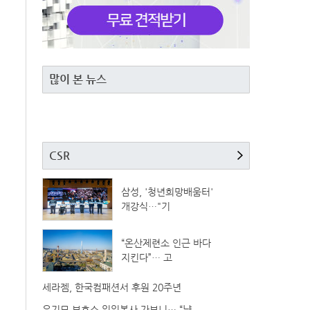
많이 본 뉴스
CSR
삼성, '청년희망배움터'
개강식…"기
“온산제련소 인근 바다
지킨다”… 고
세라젬, 한국컴패션서 후원 20주년
유기묘 보호소 일일봉사 가보니… “냥