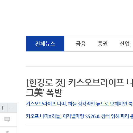
전체뉴스
금융
증권
산업
[한강로 컷] 키스오브라이프 나
크美’ 폭발
키스오브라이프 나띠, 하늘 감각적인 뉴트로 보헤미안 룩
키오프 나띠X하늘, 이자벨마랑 SS26쇼 참석 위해 파리 