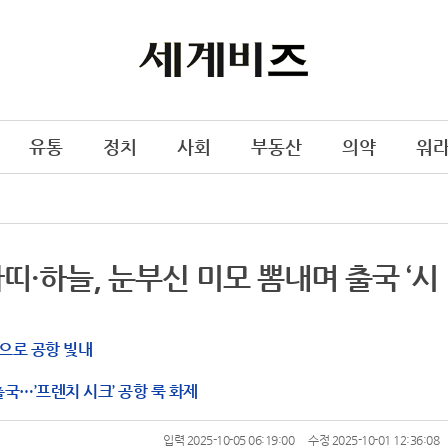
유통
정치
사회
부동산
의약
워
띠·하늘, 눈부신 미모 뽐내며 출국 ‘시
으로 공항 빛내
출국…’프렌치 시크’ 공항 룩 화제
입력 2025-10-05 06:19:00
수정 2025-10-01 12:36:08