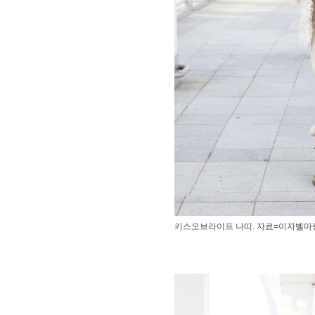
키스오브라이프 나띠. 자료=이자벨마랑(Is