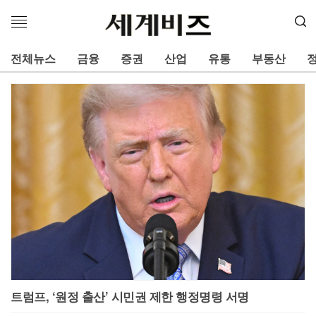
메
뉴
열
전체뉴스
금융
증권
산업
유통
부동산
기
트럼프, ‘원정 출산’ 시민권 제한 행정명령 서명