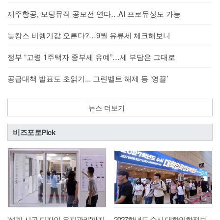
제주항공, 보딩뮤직 공모전 연다…AI 프로듀싱도 가능
늦캉스 비행기값 오른다?…9월 유류세 체크해보니
정부 “고령 1주택자 종부세 유예”…세 부담은 그대로
공급대책 발표도 초읽기... 그린벨트 해제 등 ‘영끌’
뉴스 더보기
비즈포토Pick
'설계-시공-디자인-유지관리'까지
2027학년도 수시 대학입학정보