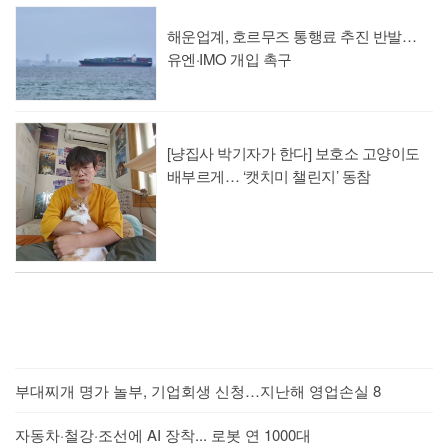
해운업계, 호르무즈 통행료 추진 반발…
유엔·IMO 개입 촉구
[냥집사 박기자가 한다] 보호소 고양이도
배부르게… ‘캣치미 챌린지’ 동참
부대찌개 명가 놀부, 기업회생 신청…지난해 영업손실 8
자동차·철강·조선에 AI 장착... 로봇 연 1000대